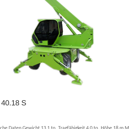
 40.18 S
sche Daten Gewicht 13,1 to. Tragfähigkeit 4,0 to. Höhe 18 m 