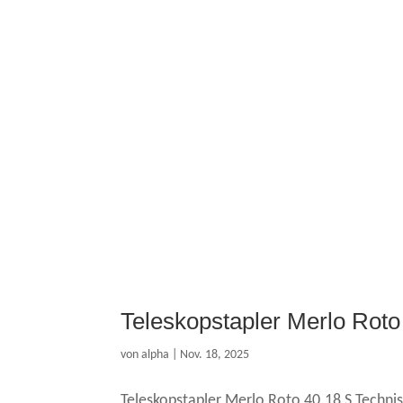
Teleskopstapler Merlo Roto
von
alpha
|
Nov. 18, 2025
Teleskopstapler Merlo Roto 40.18 S Techni