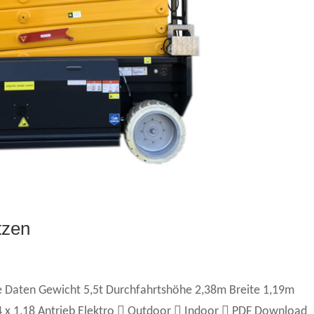
tzen
 Daten Gewicht 5,5t Durchfahrtshöhe 2,38m Breite 1,19m
 x 1,18 Antrieb Elektro  Outdoor  Indoor  PDF Download